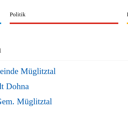
Politik
n
inde Müglitztal
dt Dohna
Gem. Müglitztal