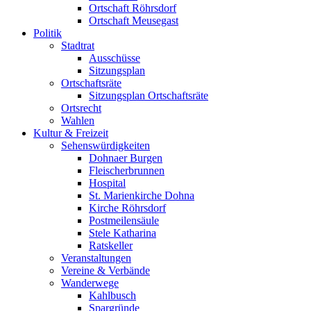
Ortschaft Röhrsdorf
Ortschaft Meusegast
Politik
Stadtrat
Ausschüsse
Sitzungsplan
Ortschaftsräte
Sitzungsplan Ortschaftsräte
Ortsrecht
Wahlen
Kultur & Freizeit
Sehenswürdigkeiten
Dohnaer Burgen
Fleischerbrunnen
Hospital
St. Marienkirche Dohna
Kirche Röhrsdorf
Postmeilensäule
Stele Katharina
Ratskeller
Veranstaltungen
Vereine & Verbände
Wanderwege
Kahlbusch
Spargründe