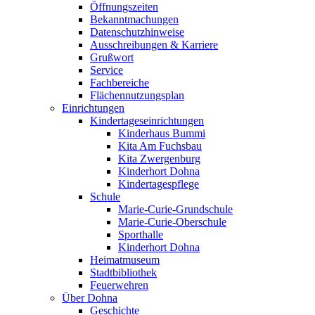
Öffnungszeiten
Bekanntmachungen
Datenschutzhinweise
Ausschreibungen & Karriere
Grußwort
Service
Fachbereiche
Flächennutzungsplan
Einrichtungen
Kindertageseinrichtungen
Kinderhaus Bummi
Kita Am Fuchsbau
Kita Zwergenburg
Kinderhort Dohna
Kindertagespflege
Schule
Marie-Curie-Grundschule
Marie-Curie-Oberschule
Sporthalle
Kinderhort Dohna
Heimatmuseum
Stadtbibliothek
Feuerwehren
Über Dohna
Geschichte