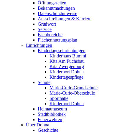
Öffnungszeiten
Bekanntmachungen
Datenschutzhinweise
Ausschreibungen & Karriere
Grußwort
Service
Fachbereiche
Flächennutzungsplan
Einrichtungen
Kindertageseinrichtungen
Kinderhaus Bummi
Kita Am Fuchsbau
Kita Zwergenburg
Kinderhort Dohna
Kindertagespflege
Schule
Marie-Curie-Grundschule
Marie-Curie-Oberschule
Sporthalle
Kinderhort Dohna
Heimatmuseum
Stadtbibliothek
Feuerwehren
Über Dohna
Geschichte