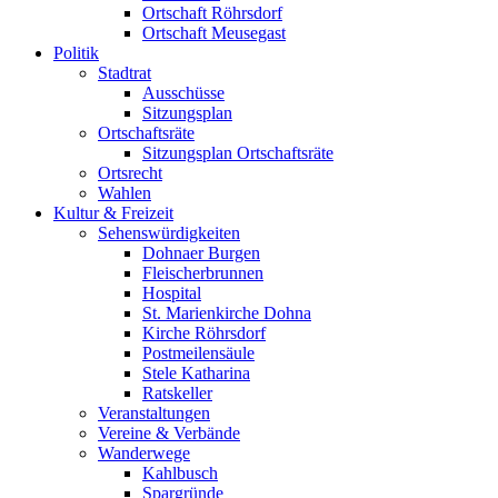
Ortschaft Röhrsdorf
Ortschaft Meusegast
Politik
Stadtrat
Ausschüsse
Sitzungsplan
Ortschaftsräte
Sitzungsplan Ortschaftsräte
Ortsrecht
Wahlen
Kultur & Freizeit
Sehenswürdigkeiten
Dohnaer Burgen
Fleischerbrunnen
Hospital
St. Marienkirche Dohna
Kirche Röhrsdorf
Postmeilensäule
Stele Katharina
Ratskeller
Veranstaltungen
Vereine & Verbände
Wanderwege
Kahlbusch
Spargründe