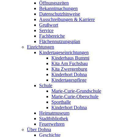
Öffnungszeiten
Bekanntmachungen
Datenschutzhinweise
Ausschreibungen & Karriere
Grußwort
Service
Fachbereiche
Flächennutzungsplan
Einrichtungen
Kindertageseinrichtungen
Kinderhaus Bummi
Kita Am Fuchsbau
Kita Zwergenburg
Kinderhort Dohna
Kindertagespflege
Schule
Marie-Curie-Grundschule
Marie-Curie-Oberschule
Sporthalle
Kinderhort Dohna
Heimatmuseum
Stadtbibliothek
Feuerwehren
Über Dohna
Geschichte