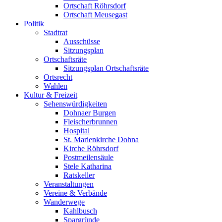
Ortschaft Röhrsdorf
Ortschaft Meusegast
Politik
Stadtrat
Ausschüsse
Sitzungsplan
Ortschaftsräte
Sitzungsplan Ortschaftsräte
Ortsrecht
Wahlen
Kultur & Freizeit
Sehenswürdigkeiten
Dohnaer Burgen
Fleischerbrunnen
Hospital
St. Marienkirche Dohna
Kirche Röhrsdorf
Postmeilensäule
Stele Katharina
Ratskeller
Veranstaltungen
Vereine & Verbände
Wanderwege
Kahlbusch
Spargründe