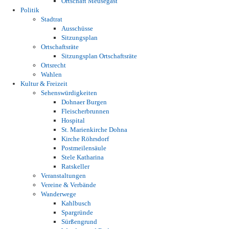
Ortschaft Meusegast
Politik
Stadtrat
Ausschüsse
Sitzungsplan
Ortschaftsräte
Sitzungsplan Ortschaftsräte
Ortsrecht
Wahlen
Kultur & Freizeit
Sehenswürdigkeiten
Dohnaer Burgen
Fleischerbrunnen
Hospital
St. Marienkirche Dohna
Kirche Röhrsdorf
Postmeilensäule
Stele Katharina
Ratskeller
Veranstaltungen
Vereine & Verbände
Wanderwege
Kahlbusch
Spargründe
Sürßengrund