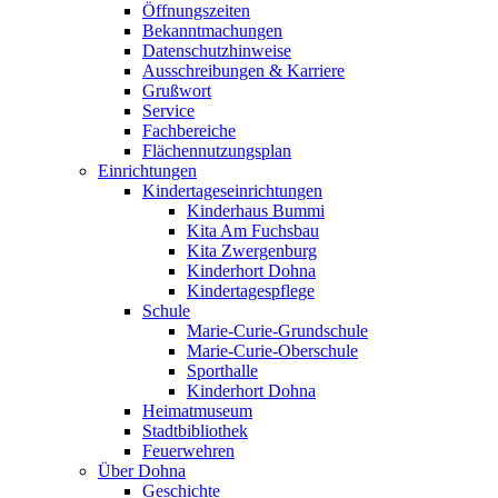
Öffnungszeiten
Bekanntmachungen
Datenschutzhinweise
Ausschreibungen & Karriere
Grußwort
Service
Fachbereiche
Flächennutzungsplan
Einrichtungen
Kindertageseinrichtungen
Kinderhaus Bummi
Kita Am Fuchsbau
Kita Zwergenburg
Kinderhort Dohna
Kindertagespflege
Schule
Marie-Curie-Grundschule
Marie-Curie-Oberschule
Sporthalle
Kinderhort Dohna
Heimatmuseum
Stadtbibliothek
Feuerwehren
Über Dohna
Geschichte