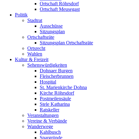
Ortschaft Röhrsdorf
Ortschaft Meusegast
Politik
Stadtrat
Ausschüsse
Sitzungsplan
Ortschaftsräte
Sitzungsplan Ortschaftsräte
Ortsrecht
Wahlen
Kultur & Freizeit
Sehenswürdigkeiten
Dohnaer Burgen
Fleischerbrunnen
Hospital
St. Marienkirche Dohna
Kirche Röhrsdorf
Postmeilensäule
Stele Katharina
Ratskeller
Veranstaltungen
Vereine & Verbände
Wanderwege
Kahlbusch
Spargründe