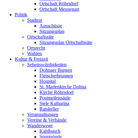
Ortschaft Röhrsdorf
Ortschaft Meusegast
Politik
Stadtrat
Ausschüsse
Sitzungsplan
Ortschaftsräte
Sitzungsplan Ortschaftsräte
Ortsrecht
Wahlen
Kultur & Freizeit
Sehenswürdigkeiten
Dohnaer Burgen
Fleischerbrunnen
Hospital
St. Marienkirche Dohna
Kirche Röhrsdorf
Postmeilensäule
Stele Katharina
Ratskeller
Veranstaltungen
Vereine & Verbände
Wanderwege
Kahlbusch
Spargründe