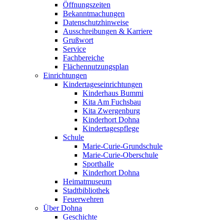
Öffnungszeiten
Bekanntmachungen
Datenschutzhinweise
Ausschreibungen & Karriere
Grußwort
Service
Fachbereiche
Flächennutzungsplan
Einrichtungen
Kindertageseinrichtungen
Kinderhaus Bummi
Kita Am Fuchsbau
Kita Zwergenburg
Kinderhort Dohna
Kindertagespflege
Schule
Marie-Curie-Grundschule
Marie-Curie-Oberschule
Sporthalle
Kinderhort Dohna
Heimatmuseum
Stadtbibliothek
Feuerwehren
Über Dohna
Geschichte