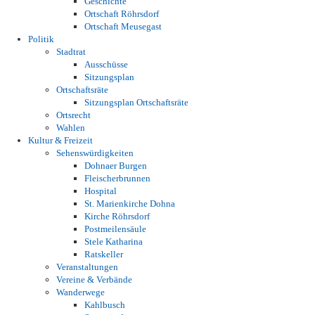
Geschichte
Ortschaft Röhrsdorf
Ortschaft Meusegast
Politik
Stadtrat
Ausschüsse
Sitzungsplan
Ortschaftsräte
Sitzungsplan Ortschaftsräte
Ortsrecht
Wahlen
Kultur & Freizeit
Sehenswürdigkeiten
Dohnaer Burgen
Fleischerbrunnen
Hospital
St. Marienkirche Dohna
Kirche Röhrsdorf
Postmeilensäule
Stele Katharina
Ratskeller
Veranstaltungen
Vereine & Verbände
Wanderwege
Kahlbusch