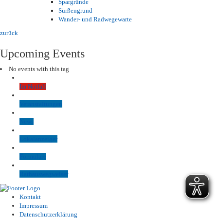
Spargründe
Sürßengrund
Wander- und Radwegewarte
zurück
Upcoming Events
No events with this tag
Im Notfall
Veranstaltungen
News
Lokalanzeiger
Formulare
Rathauswegweiser
Kontakt
Impressum
Datenschutzerklärung