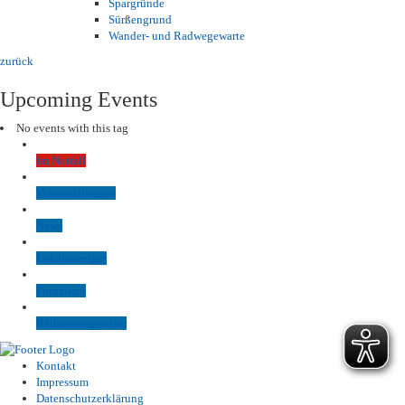
Spargründe
Sürßengrund
Wander- und Radwegewarte
zurück
Upcoming Events
No events with this tag
Im Notfall
Veranstaltungen
News
Lokalanzeiger
Formulare
Rathauswegweiser
Kontakt
Impressum
Datenschutzerklärung