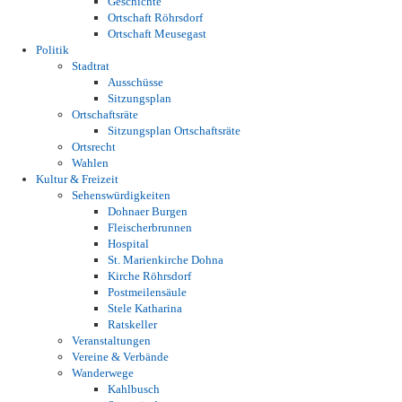
Geschichte
Ortschaft Röhrsdorf
Ortschaft Meusegast
Politik
Stadtrat
Ausschüsse
Sitzungsplan
Ortschaftsräte
Sitzungsplan Ortschaftsräte
Ortsrecht
Wahlen
Kultur & Freizeit
Sehenswürdigkeiten
Dohnaer Burgen
Fleischerbrunnen
Hospital
St. Marienkirche Dohna
Kirche Röhrsdorf
Postmeilensäule
Stele Katharina
Ratskeller
Veranstaltungen
Vereine & Verbände
Wanderwege
Kahlbusch