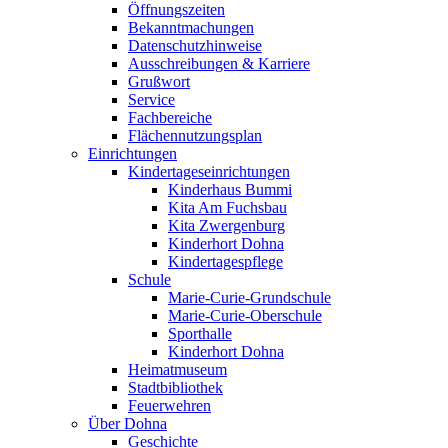
Öffnungszeiten
Bekanntmachungen
Datenschutzhinweise
Ausschreibungen & Karriere
Grußwort
Service
Fachbereiche
Flächennutzungsplan
Einrichtungen
Kindertageseinrichtungen
Kinderhaus Bummi
Kita Am Fuchsbau
Kita Zwergenburg
Kinderhort Dohna
Kindertagespflege
Schule
Marie-Curie-Grundschule
Marie-Curie-Oberschule
Sporthalle
Kinderhort Dohna
Heimatmuseum
Stadtbibliothek
Feuerwehren
Über Dohna
Geschichte