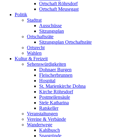
Ortschaft Röhrsdorf
Ortschaft Meusegast
Politik
Stadtrat
Ausschüsse
Sitzungsplan
Ortschaftsräte
Sitzungsplan Ortschaftsräte
Ortsrecht
Wahlen
Kultur & Freizeit
Sehenswürdigkeiten
Dohnaer Burgen
Fleischerbrunnen
Hospital
St. Marienkirche Dohna
Kirche Röhrsdorf
Postmeilensäule
Stele Katharina
Ratskeller
Veranstaltungen
Vereine & Verbände
Wanderwege
Kahlbusch
Spargründe