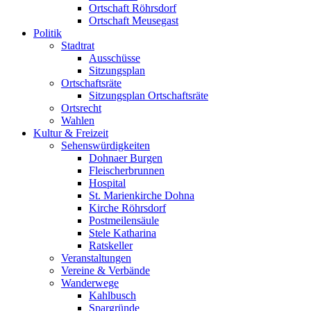
Ortschaft Röhrsdorf
Ortschaft Meusegast
Politik
Stadtrat
Ausschüsse
Sitzungsplan
Ortschaftsräte
Sitzungsplan Ortschaftsräte
Ortsrecht
Wahlen
Kultur & Freizeit
Sehenswürdigkeiten
Dohnaer Burgen
Fleischerbrunnen
Hospital
St. Marienkirche Dohna
Kirche Röhrsdorf
Postmeilensäule
Stele Katharina
Ratskeller
Veranstaltungen
Vereine & Verbände
Wanderwege
Kahlbusch
Spargründe