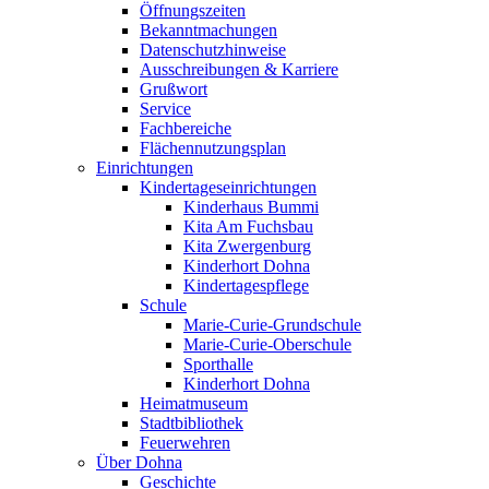
Öffnungszeiten
Bekanntmachungen
Datenschutzhinweise
Ausschreibungen & Karriere
Grußwort
Service
Fachbereiche
Flächennutzungsplan
Einrichtungen
Kindertageseinrichtungen
Kinderhaus Bummi
Kita Am Fuchsbau
Kita Zwergenburg
Kinderhort Dohna
Kindertagespflege
Schule
Marie-Curie-Grundschule
Marie-Curie-Oberschule
Sporthalle
Kinderhort Dohna
Heimatmuseum
Stadtbibliothek
Feuerwehren
Über Dohna
Geschichte