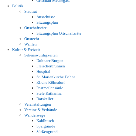
Ortschaft Meusegast
Politik
Stadtrat
Ausschüsse
Sitzungsplan
Ortschaftsräte
Sitzungsplan Ortschaftsräte
Ortsrecht
Wahlen
Kultur & Freizeit
Sehenswürdigkeiten
Dohnaer Burgen
Fleischerbrunnen
Hospital
St. Marienkirche Dohna
Kirche Röhrsdorf
Postmeilensäule
Stele Katharina
Ratskeller
Veranstaltungen
Vereine & Verbände
Wanderwege
Kahlbusch
Spargründe
Sürßengrund