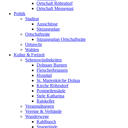
Ortschaft Röhrsdorf
Ortschaft Meusegast
Politik
Stadtrat
Ausschüsse
Sitzungsplan
Ortschaftsräte
Sitzungsplan Ortschaftsräte
Ortsrecht
Wahlen
Kultur & Freizeit
Sehenswürdigkeiten
Dohnaer Burgen
Fleischerbrunnen
Hospital
St. Marienkirche Dohna
Kirche Röhrsdorf
Postmeilensäule
Stele Katharina
Ratskeller
Veranstaltungen
Vereine & Verbände
Wanderwege
Kahlbusch
Spargründe