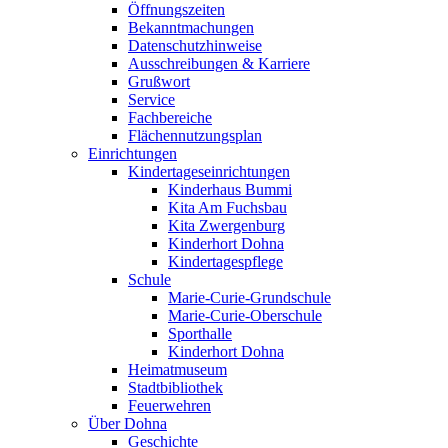
Öffnungszeiten
Bekanntmachungen
Datenschutzhinweise
Ausschreibungen & Karriere
Grußwort
Service
Fachbereiche
Flächennutzungsplan
Einrichtungen
Kindertageseinrichtungen
Kinderhaus Bummi
Kita Am Fuchsbau
Kita Zwergenburg
Kinderhort Dohna
Kindertagespflege
Schule
Marie-Curie-Grundschule
Marie-Curie-Oberschule
Sporthalle
Kinderhort Dohna
Heimatmuseum
Stadtbibliothek
Feuerwehren
Über Dohna
Geschichte