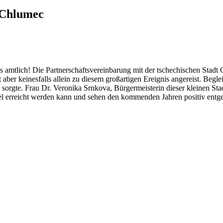
t Chlumec
 es amtlich! Die Partnerschaftsvereinbarung mit der tschechischen Stad
st aber keinesfalls allein zu diesem großartigen Ereignis angereist. B
orgte. Frau Dr. Veronika Srnkova, Bürgermeisterin dieser kleinen Sta
iel erreicht werden kann und sehen den kommenden Jahren positiv entg