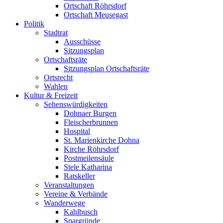
Ortschaft Röhrsdorf
Ortschaft Meusegast
Politik
Stadtrat
Ausschüsse
Sitzungsplan
Ortschaftsräte
Sitzungsplan Ortschaftsräte
Ortsrecht
Wahlen
Kultur & Freizeit
Sehenswürdigkeiten
Dohnaer Burgen
Fleischerbrunnen
Hospital
St. Marienkirche Dohna
Kirche Röhrsdorf
Postmeilensäule
Stele Katharina
Ratskeller
Veranstaltungen
Vereine & Verbände
Wanderwege
Kahlbusch
Spargründe