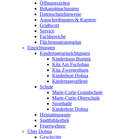
Öffnungszeiten
Bekanntmachungen
Datenschutzhinweise
Ausschreibungen & Karriere
Grußwort
Service
Fachbereiche
Flächennutzungsplan
Einrichtungen
Kindertageseinrichtungen
Kinderhaus Bummi
Kita Am Fuchsbau
Kita Zwergenburg
Kinderhort Dohna
Kindertagespflege
Schule
Marie-Curie-Grundschule
Marie-Curie-Oberschule
Sporthalle
Kinderhort Dohna
Heimatmuseum
Stadtbibliothek
Feuerwehren
Über Dohna
Geschichte