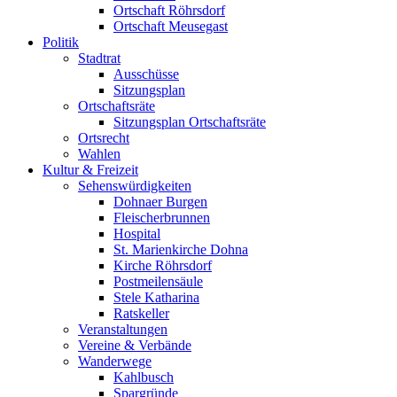
Ortschaft Röhrsdorf
Ortschaft Meusegast
Politik
Stadtrat
Ausschüsse
Sitzungsplan
Ortschaftsräte
Sitzungsplan Ortschaftsräte
Ortsrecht
Wahlen
Kultur & Freizeit
Sehenswürdigkeiten
Dohnaer Burgen
Fleischerbrunnen
Hospital
St. Marienkirche Dohna
Kirche Röhrsdorf
Postmeilensäule
Stele Katharina
Ratskeller
Veranstaltungen
Vereine & Verbände
Wanderwege
Kahlbusch
Spargründe