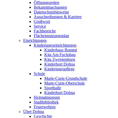
Öffnungszeiten
Bekanntmachungen
Datenschutzhinweise
Ausschreibungen & Karriere
Grußwort
Service
Fachbereiche
Flächennutzungsplan
Einrichtungen
Kindertageseinrichtungen
Kinderhaus Bummi
Kita Am Fuchsbau
Kita Zwergenburg
Kinderhort Dohna
Kindertagespflege
Schule
Marie-Curie-Grundschule
Marie-Curie-Oberschule
Sporthalle
Kinderhort Dohna
Heimatmuseum
Stadtbibliothek
Feuerwehren
Über Dohna
Geschichte