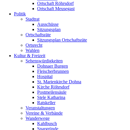
Ortschaft Röhrsdorf
Ortschaft Meusegast
Politik
Stadtrat
Ausschüsse
Sitzungsplan
Ortschaftsräte
Sitzungsplan Ortschaftsräte
Ortsrecht
Wahlen
Kultur & Freizeit
Sehenswürdigkeiten
Dohnaer Burgen
Fleischerbrunnen
Hospital
St. Marienkirche Dohna
Kirche Röhrsdorf
Postmeilensäule
Stele Katharina
Ratskeller
Veranstaltungen
Vereine & Verbände
Wanderwege
Kahlbusch
Spargründe