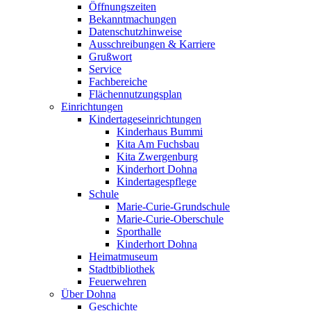
Öffnungszeiten
Bekanntmachungen
Datenschutzhinweise
Ausschreibungen & Karriere
Grußwort
Service
Fachbereiche
Flächennutzungsplan
Einrichtungen
Kindertageseinrichtungen
Kinderhaus Bummi
Kita Am Fuchsbau
Kita Zwergenburg
Kinderhort Dohna
Kindertagespflege
Schule
Marie-Curie-Grundschule
Marie-Curie-Oberschule
Sporthalle
Kinderhort Dohna
Heimatmuseum
Stadtbibliothek
Feuerwehren
Über Dohna
Geschichte