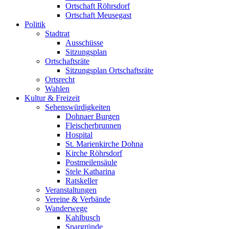
Ortschaft Röhrsdorf
Ortschaft Meusegast
Politik
Stadtrat
Ausschüsse
Sitzungsplan
Ortschaftsräte
Sitzungsplan Ortschaftsräte
Ortsrecht
Wahlen
Kultur & Freizeit
Sehenswürdigkeiten
Dohnaer Burgen
Fleischerbrunnen
Hospital
St. Marienkirche Dohna
Kirche Röhrsdorf
Postmeilensäule
Stele Katharina
Ratskeller
Veranstaltungen
Vereine & Verbände
Wanderwege
Kahlbusch
Spargründe