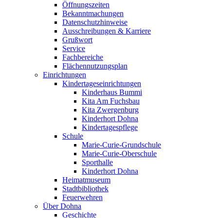
Öffnungszeiten
Bekanntmachungen
Datenschutzhinweise
Ausschreibungen & Karriere
Grußwort
Service
Fachbereiche
Flächennutzungsplan
Einrichtungen
Kindertageseinrichtungen
Kinderhaus Bummi
Kita Am Fuchsbau
Kita Zwergenburg
Kinderhort Dohna
Kindertagespflege
Schule
Marie-Curie-Grundschule
Marie-Curie-Oberschule
Sporthalle
Kinderhort Dohna
Heimatmuseum
Stadtbibliothek
Feuerwehren
Über Dohna
Geschichte