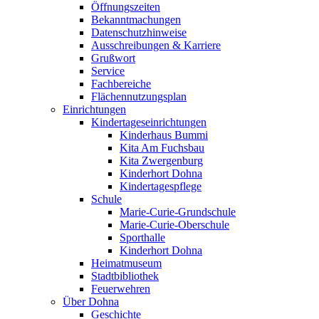
Öffnungszeiten
Bekanntmachungen
Datenschutzhinweise
Ausschreibungen & Karriere
Grußwort
Service
Fachbereiche
Flächennutzungsplan
Einrichtungen
Kindertageseinrichtungen
Kinderhaus Bummi
Kita Am Fuchsbau
Kita Zwergenburg
Kinderhort Dohna
Kindertagespflege
Schule
Marie-Curie-Grundschule
Marie-Curie-Oberschule
Sporthalle
Kinderhort Dohna
Heimatmuseum
Stadtbibliothek
Feuerwehren
Über Dohna
Geschichte