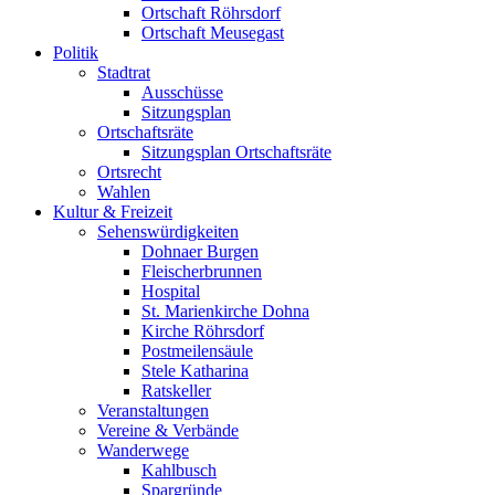
Ortschaft Röhrsdorf
Ortschaft Meusegast
Politik
Stadtrat
Ausschüsse
Sitzungsplan
Ortschaftsräte
Sitzungsplan Ortschaftsräte
Ortsrecht
Wahlen
Kultur & Freizeit
Sehenswürdigkeiten
Dohnaer Burgen
Fleischerbrunnen
Hospital
St. Marienkirche Dohna
Kirche Röhrsdorf
Postmeilensäule
Stele Katharina
Ratskeller
Veranstaltungen
Vereine & Verbände
Wanderwege
Kahlbusch
Spargründe