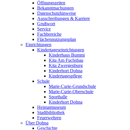
Öffnungszeiten
Bekanntmachungen
Datenschutzhinweise
Ausschreibungen & Karriere
Grußwort
Service
Fachbereiche
Flächennutzungsplan
Einrichtungen
Kindertageseinrichtungen
Kinderhaus Bummi
Kita Am Fuchsbau
Kita Zwergenburg
Kinderhort Dohna
Kindertagespflege
Schule
Marie-Curie-Grundschule
Marie-Curie-Oberschule
Sporthalle
Kinderhort Dohna
Heimatmuseum
Stadtbibliothek
Feuerwehren
Über Dohna
Geschichte