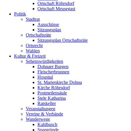
Ortschaft Röhrsdorf
Ortschaft Meusegast
Politik
Stadtrat
Ausschüsse
Sitzungsplan
Ortschaftsräte
Sitzungsplan Ortschaftsräte
Ortsrecht
Wahlen
Kultur & Freizeit
Sehenswürdigkeiten
Dohnaer Burgen
Fleischerbrunnen
Hospital
St. Marienkirche Dohna
Kirche Röhrsdorf
Postmeilensäule
Stele Katharina
Ratskeller
Veranstaltungen
Vereine & Verbände
Wanderwege
Kahlbusch
Spargründe