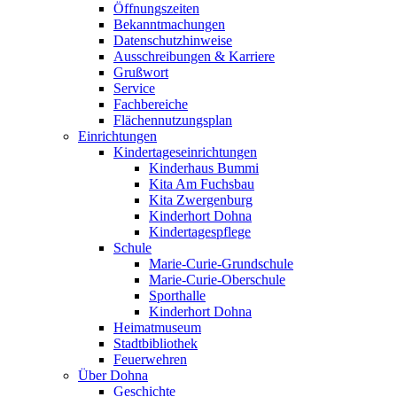
Öffnungszeiten
Bekanntmachungen
Datenschutzhinweise
Ausschreibungen & Karriere
Grußwort
Service
Fachbereiche
Flächennutzungsplan
Einrichtungen
Kindertageseinrichtungen
Kinderhaus Bummi
Kita Am Fuchsbau
Kita Zwergenburg
Kinderhort Dohna
Kindertagespflege
Schule
Marie-Curie-Grundschule
Marie-Curie-Oberschule
Sporthalle
Kinderhort Dohna
Heimatmuseum
Stadtbibliothek
Feuerwehren
Über Dohna
Geschichte