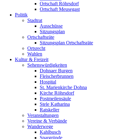
Ortschaft Röhrsdorf
Ortschaft Meusegast
Politik
Stadtrat
Ausschüsse
Sitzungsplan
Ortschaftsräte
Sitzungsplan Ortschaftsräte
Ortsrecht
Wahlen
Kultur & Freizeit
Sehenswürdigkeiten
Dohnaer Burgen
Fleischerbrunnen
Hospital
St. Marienkirche Dohna
Kirche Röhrsdorf
Postmeilensäule
Stele Katharina
Ratskeller
Veranstaltungen
Vereine & Verbände
Wanderwege
Kahlbusch
Spargründe