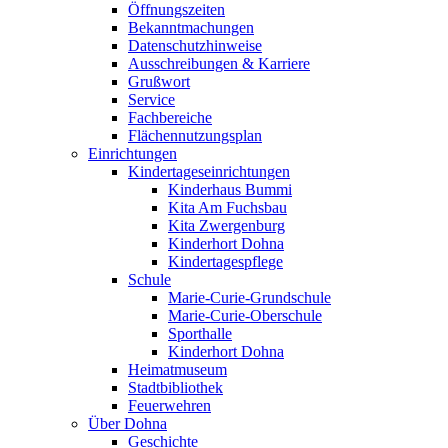
Öffnungszeiten
Bekanntmachungen
Datenschutzhinweise
Ausschreibungen & Karriere
Grußwort
Service
Fachbereiche
Flächennutzungsplan
Einrichtungen
Kindertageseinrichtungen
Kinderhaus Bummi
Kita Am Fuchsbau
Kita Zwergenburg
Kinderhort Dohna
Kindertagespflege
Schule
Marie-Curie-Grundschule
Marie-Curie-Oberschule
Sporthalle
Kinderhort Dohna
Heimatmuseum
Stadtbibliothek
Feuerwehren
Über Dohna
Geschichte