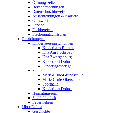
Öffnungszeiten
Bekanntmachungen
Datenschutzhinweise
Ausschreibungen & Karriere
Grußwort
Service
Fachbereiche
Flächennutzungsplan
Einrichtungen
Kindertageseinrichtungen
Kinderhaus Bummi
Kita Am Fuchsbau
Kita Zwergenburg
Kinderhort Dohna
Kindertagespflege
Schule
Marie-Curie-Grundschule
Marie-Curie-Oberschule
Sporthalle
Kinderhort Dohna
Heimatmuseum
Stadtbibliothek
Feuerwehren
Über Dohna
Geschichte