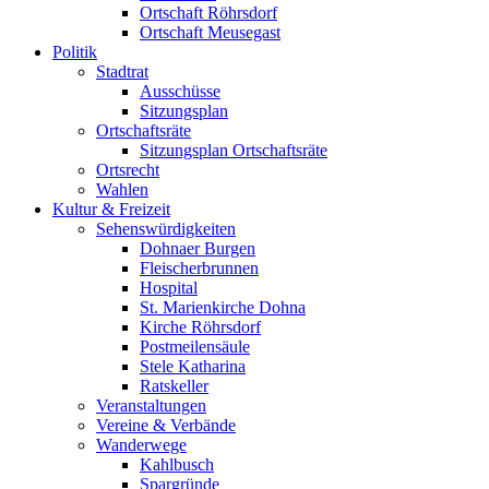
Ortschaft Röhrsdorf
Ortschaft Meusegast
Politik
Stadtrat
Ausschüsse
Sitzungsplan
Ortschaftsräte
Sitzungsplan Ortschaftsräte
Ortsrecht
Wahlen
Kultur & Freizeit
Sehenswürdigkeiten
Dohnaer Burgen
Fleischerbrunnen
Hospital
St. Marienkirche Dohna
Kirche Röhrsdorf
Postmeilensäule
Stele Katharina
Ratskeller
Veranstaltungen
Vereine & Verbände
Wanderwege
Kahlbusch
Spargründe