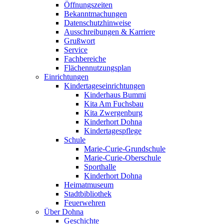
Öffnungszeiten
Bekanntmachungen
Datenschutzhinweise
Ausschreibungen & Karriere
Grußwort
Service
Fachbereiche
Flächennutzungsplan
Einrichtungen
Kindertageseinrichtungen
Kinderhaus Bummi
Kita Am Fuchsbau
Kita Zwergenburg
Kinderhort Dohna
Kindertagespflege
Schule
Marie-Curie-Grundschule
Marie-Curie-Oberschule
Sporthalle
Kinderhort Dohna
Heimatmuseum
Stadtbibliothek
Feuerwehren
Über Dohna
Geschichte