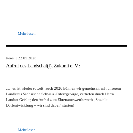
Mehr lesen
News
| 22.05.2026
Aufruf des Landschaf(f)t Zukunft e. V.:
„… es ist wieder soweit: auch 2026 können wir gemeinsam mit unserem
Landkreis Sächsische Schweiz-Osterzgebirge, vertreten durch Herrn
Landrat Geisler, den Aufruf zum Ehrenamtswettbewerb „Soziale
Dorfentwicklung – wir sind dabei“ starten!
Mehr lesen